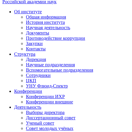
Российской академии наук
Об институте
Общая информация
История института
Научная деятельность
Документы
Противодействие коррупции
Закупки
Контакты
Структура
Дирекция
Научные подразделения
Вспомогательные подразделения
Сотрудники
ЦКП
УНУ Флюид-Спектр
Конференции
Конференции ИХР
Конференции внешние
Деятельность
Выборы директора
Диссертационный совет
Ученый совет
Совет молодых учёных