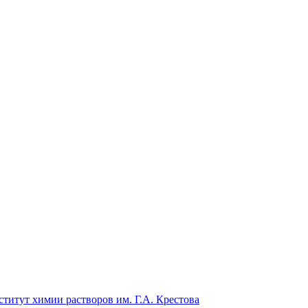
титут химии растворов им. Г.А. Крестова