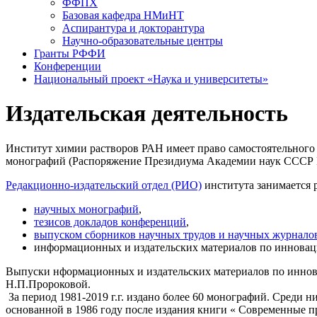
ФФПХ
Базовая кафедра НМиНТ
Аспирантура и докторантура
Научно-образовательные центры
Гранты РФФИ
Конференции
Национальный проект «Наука и университеты»
Издательская деятельность
Институт химии растворов РАН имеет право самостоятельного 
монографий (Распоряжение Президиума Академии наук СССР № 1
Редакционно-издательский отдел (РИО)
института занимается 
научных монографий
,
тезисов докладов конференций
,
выпуском сборников научных трудов и научных журнало
информационных и издательских материалов по иннова
Выпуски нформационных и издательских материалов по иннов
Н.П.Пророковой.
За период 1981-2019 г.г. издано более 60 монографий. Среди
основанной в 1986 году после издания книги « Современные про