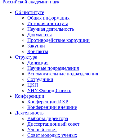
Российской академии наук
Об институте
Общая информация
История института
Научная деятельность
Документы
Противодействие коррупции
Закупки
Контакты
Структура
Дирекция
Научные подразделения
Вспомогательные подразделения
Сотрудники
ЦКП
УНУ Флюид-Спектр
Конференции
Конференции ИХР
Конференции внешние
Деятельность
Выборы директора
Диссертационный совет
Ученый совет
Совет молодых учёных