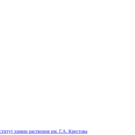
титут химии растворов им. Г.А. Крестова