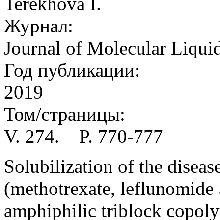
Terekhova I.
Журнал:
Journal of Molecular Liqui
Год публикации:
2019
Том/страницы:
V. 274. – P. 770-777
Solubilization of the disea
(methotrexate, leflunomide a
amphiphilic triblock copol