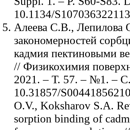
Suppl. 1. – P. S60-S83. 
10.1134/S10703632211
Алеева С.В., Лепилова 
закономерностей сорбц
кадмия пектиновыми ве
// Физикохимия поверхн
2021. – Т. 57. – №1. – С
10.31857/S004418562101
O.V., Koksharov S.A. Reve
sorption binding of cadm