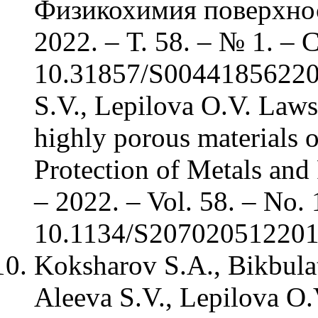
Физикохимия поверхнос
2022. – Т. 58. – № 1. – 
10.31857/S004418562201
S.V., Lepilova O.V. Laws
highly porous materials o
Protection of Metals and
– 2022. – Vol. 58. – No. 
10.1134/S20702051220
Koksharov S.A., Bikbula
Aleeva S.V., Lepilova O.V