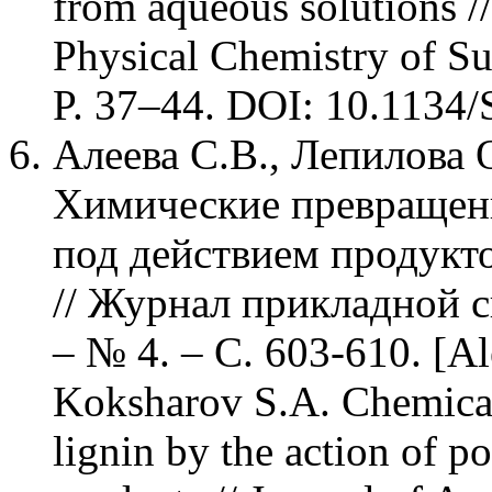
from aqueous solutions //
Physical Chemistry of Sur
P. 37–44. DOI: 10.1134
Алеева С.В., Лепилова 
Химические превращен
под действием продукт
// Журнал прикладной сп
– № 4. – С. 603-610. [Al
Koksharov S.A. Chemical 
lignin by the action of p