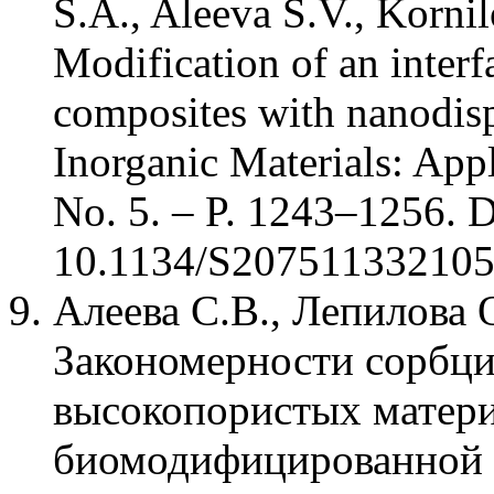
S.A., Aleeva S.V., Korni
Modification of an interf
composites with nanodispe
Inorganic Materials: App
No. 5. – P. 1243–1256. 
10.1134/S20751133210
Алеева С.В., Лепилова 
Закономерности сорбци
высокопористых матери
биомодифицированной л