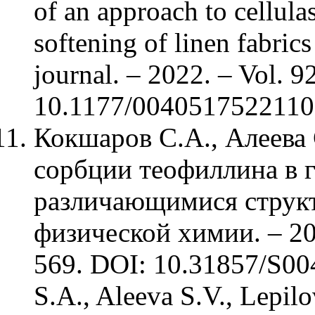
of an approach to cellula
softening of linen fabrics
journal. – 2022. – Vol. 9
10.1177/004051752211
Кокшаров С.А., Алеева 
сорбции теофиллина в г
различающимися структ
физической химии. – 202
569. DOI: 10.31857/S0
S.A., Aleeva S.V., Lepilo