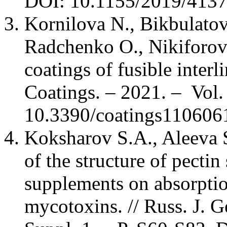
DOI: 10.1155/2019/413
Kornilova N., Bikbulatov
Radchenko O., Nikiforov
coatings of fusible interl
Coatings. – 2021. – Vol.
10.3390/coatings110606
Koksharov S.A., Aleeva S
of the structure of pectin
supplements on absorptio
mycotoxins. // Russ. J. G