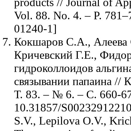
products // Journal of A
Vol. 88. No. 4. – P. 78
01240-1]
Кокшаров С.А., Алеева 
Кричевский Г.Е., Фидо
гидроколлоидов альгин
связывании папаина // 
Т. 83. – № 6. – С. 660-6
10.31857/S002329122106
S.V., Lepilova O.V., Kri