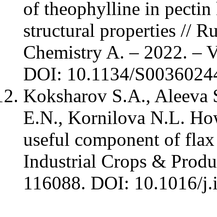
of theophylline in pectin
structural properties // R
Chemistry A. – 2022. – V
DOI: 10.1134/S003602
Koksharov S.A., Aleeva S
E.N., Kornilova N.L. How
useful component of flax 
Industrial Crops & Produ
116088. DOI: 10.1016/j