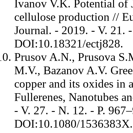
Ivanov V.K. Potential of 
cellulose production // 
Journal. - 2019. - V. 21. 
DOI:10.18321/ectj828.
Prusov A.N., Prusova S.
M.V., Bazanov A.V. Green
copper and its oxides in 
Fullerenes, Nanotubes an
- V. 27. - N. 12. - P. 967
DOI:10.1080/1536383X.