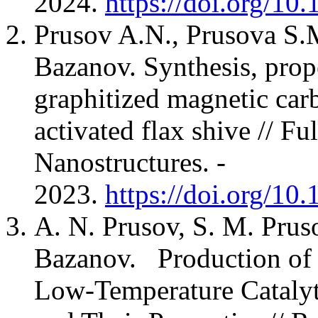
2024.
https://doi.org/1
Prusov A.N., Prusova S.
Bazanov. Synthesis, prope
graphitized magnetic ca
activated flax shive // F
Nanostructures. -
2023.
https://doi.org/1
A. N. Prusov, S. M. Prus
Bazanov. Production of
Low-Temperature Catalyti