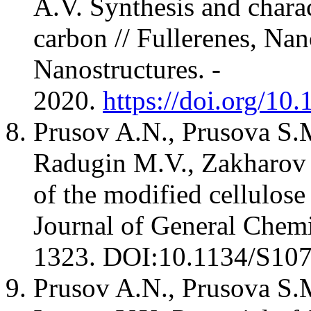
A.V. Synthesis and charac
carbon // Fullerenes, Na
Nanostructures. -
2020.
https://doi.org/1
Prusov A.N., Prusova S.
Radugin M.V., Zakharov 
of the modified cellulose
Journal of General Chemis
1323. DOI:10.1134/S10
Prusov A.N., Prusova S.