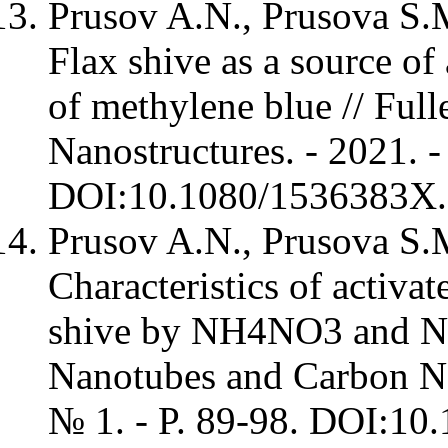
Prusov A.N., Prusova S.
Flax shive as a source of
of methylene blue // Ful
Nanostructures. - 2021. -
DOI:10.1080/1536383X.
Prusov A.N., Prusova S.
Characteristics of activa
shive by NH4NO3 and NH4
Nanotubes and Carbon Nan
№ 1. - P. 89-98. DOI:1