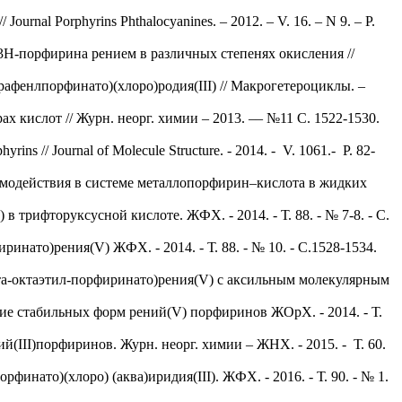
 Journal Porphyrins Phthalocyanines. – 2012. – V. 16. – N 9. – P.
23H-порфирина рением в различных степенях окисления //
трафенлпорфинато)(хлоро)родия(III) // Макрогетероциклы. –
х кислот // Журн. неорг. химии – 2013. –– №11 С. 1522-1530.
rins // Journal of Molecule Structure. - 2014. - V. 1061.- P. 82-
аимодействия в системе металлопорфирин–кислота в жидких
в трифторуксусной кислоте. ЖФХ. - 2014. - Т. 88. - № 7-8. - С.
нато)рения(V) ЖФХ. - 2014. - Т. 88. - № 10. - С.1528-1534.
ета-октаэтил-порфиринато)рения(V) с аксильным молекулярным
ие стабильных форм рений(V) порфиринов ЖОрХ. - 2014. - Т.
(III)порфиринов. Журн. неорг. химии – ЖНХ. - 2015. - Т. 60.
инато)(хлоро) (аква)иридия(III). ЖФХ. - 2016. - Т. 90. - № 1.