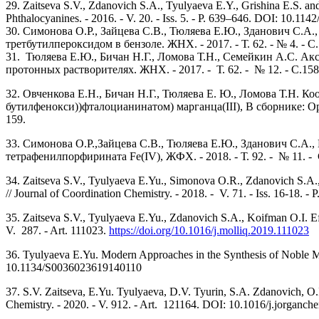
29. Zaitseva S.V., Zdanovich S.A., Tyulyaeva E.Y., Grishina E.S. and 
Phthalocyanines. - 2016. - V. 20. - Iss. 5. - P. 639–646. DOI: 10.
30. Симонова О.Р., Зайцева С.В., Тюляева Е.Ю., Зданович С.А
третбутилпероксидом в бензоле. ЖНХ. - 2017. - Т. 62. - № 4. -
31. Тюляева Е.Ю., Бичан Н.Г., Ломова Т.Н., Семейкин А.С. Акс
протонных растворителях. ЖНХ. - 2017. - Т. 62. - № 12. - С.
32. Овченкова Е.Н., Бичан Н.Г., Тюляева Е. Ю., Ломова Т.Н. 
бутилфенокси))фталоцианинатом) марганцa(III), В сборнике: 
159.
33. Симонова О.Р.,Зайцева С.В., Тюляева Е.Ю., Зданович С.А
тетрафенилпорфирината Fe(IV), ЖФХ. - 2018. - Т. 92. - № 11. 
34. Zaitseva S.V., Tyulyaeva E.Yu., Simonova O.R., Zdanovich S.A., T
// Journal of Coordination Chemistry. - 2018. - V. 71. - Iss. 16-18
35. Zaitseva S.V., Tyulyaeva E.Yu., Zdanovich S.A., Koifman O.I. Eff
V. 287. - Art. 111023.
https://doi.org/10.1016/j.molliq.2019.111023
36. Tyulyaeva E.Yu. Modern Approaches in the Synthesis of Noble Meta
10.1134/S0036023619140110
37. S.V. Zaitseva, E.Yu. Tyulyaeva, D.V. Tyurin, S.A. Zdanovich, O.I
Chemistry. - 2020. - V. 912. - Art. 121164. DOI: 10.1016/j.jorganc