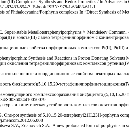
ium(III) Complexes: Synthesis and Redox Properties / In Advances in 
78-1-63483-594-7. E-book ISBN: 978-1-63483-611-1.
s of Phthalocyanine/Porphyrin complexes In “Direct Synthesis of Met
 Super-stable Metallotetraphenylporphyrins // Mendeleev Commun. - 
(II) и золота(III) с мезо-тетрафенилпорфином с концентрированно
ационные свойства порфириновых комплексов Pt(II), Pt(III) и Pt(
enylporphin: Synthesis and Reactions in Proton Donating Solvents Mole
ии окисления тетрафенилпорфириновых комплексов рутения(IV) и о
слотно-основные и координационные свойства некоторых палладий(
ость бис(ацетато)(5,10,15,20-тетрафенилпорфинато)циркония(IV). 
рамолекулярного комплексообразования бис(ацетато)(5,10,15,20
.1134/S0036024410050079
туры и кинетическая устойчивость комплексов октаэтилпорфина с 
One-pot synthesis of 5,10,15,20-tetraphenyl21H,23H-pophyrin complex
6/j.mencom.2012.06.008
seva S.V., Zdanovich S.A. A new protonated form of porphyrins in so