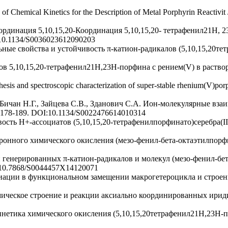
Chemical Kinetics for the Description of Metal Porphyrin Reactivit //
оординация 5,10,15,20-Координация 5,10,15,20- тетрафенил21H, 
: 10.1134/S0036023612090203
льные свойства и устойчивость π-катион-радикалов (5,10,15,20те
ов 5,10,15,20-тетрафенил21H,23H-порфина с рением(V) в раствора
s and spectroscopic characterization of super-stable rhenium(V)porphy
 Бичан Н.Г., Зайцева С.В., Зданович С.А. Ион-молекулярные вз
С. 178-189. DOI:10.1134/S0022476614010314
ость H+-ассоциатов (5,10,15,20-тетрафенилпорфинато)серебра(II) 
ронного химического окисления (мезо-фенил-бета-октаэтилпорфири
ки генерированных π-катион-радикалов и молекул (мезо-фенил-б
: 10.7868/S0044457X14120071
ариации в функциональном замещении макрогетероцикла и строен
ическое строение и реакции аксиально координированных иридий
нетика химического окисления (5,10,15,20тетрафенил21H,23H-порф