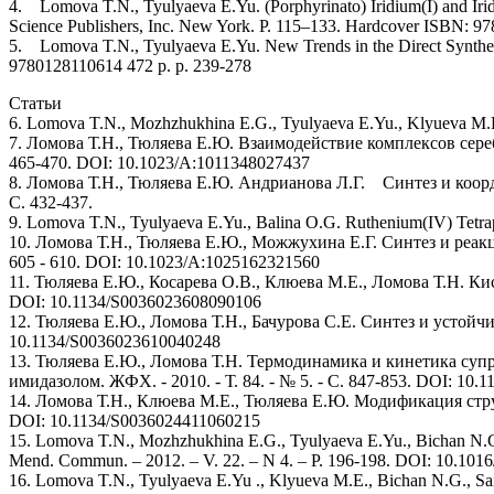
4. Lomova T.N., Tyulyaeva E.Yu. (Porphyrinato) Iridium(I) and Irid
Science Publishers, Inc. New York. P. 115–133. Hardcover ISBN: 9
5. Lomova T.N., Tyulyaeva E.Yu. New Trends in the Direct Synthesi
9780128110614 472 p. p. 239-278
Статьи
6. Lomova T.N., Mozhzhukhina E.G., Tyulyaeva E.Yu., Klyueva M.E.
7. Ломова Т.Н., Тюляева Е.Ю. Взаимодействие комплексов серебра
465-470. DOI: 10.1023/A:1011348027437
8. Ломова Т.Н., Тюляева Е.Ю. Андрианова Л.Г. Cинтез и координ
С. 432-437.
9. Lomova T.N., Tyulyaeva E.Yu., Balina O.G. Ruthenium(IV) Tetraph
10. Ломова Т.Н., Тюляева Е.Ю., Можжухина Е.Г. Синтез и реакц
605 - 610. DOI: 10.1023/A:1025162321560
11. Тюляева Е.Ю., Косарева О.В., Клюева М.Е., Ломова Т.Н. Ки
DOI: 10.1134/S0036023608090106
12. Тюляева Е.Ю., Ломова Т.Н., Бачурова С.Е. Синтез и устойчив
10.1134/S0036023610040248
13. Тюляева Е.Ю., Ломова Т.Н. Термодинамика и кинетика суп
имидазолом. ЖФХ. - 2010. - Т. 84. - № 5. - С. 847-853. DOI: 10
14. Ломова Т.Н., Клюева М.Е., Тюляева Е.Ю. Модификация струк
DOI: 10.1134/S0036024411060215
15. Lomova T.N., Mozhzhukhina E.G., Tyulyaeva E.Yu., Bichan N.G. 
Mend. Commun. – 2012. – V. 22. – N 4. – P. 196-198. DOI: 10.101
16. Lomova T.N., Tyulyaeva E.Yu ., Klyueva M.E., Bichan N.G., Sait