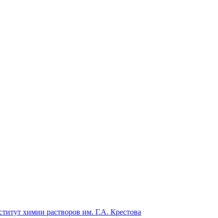
титут химии растворов им. Г.А. Крестова