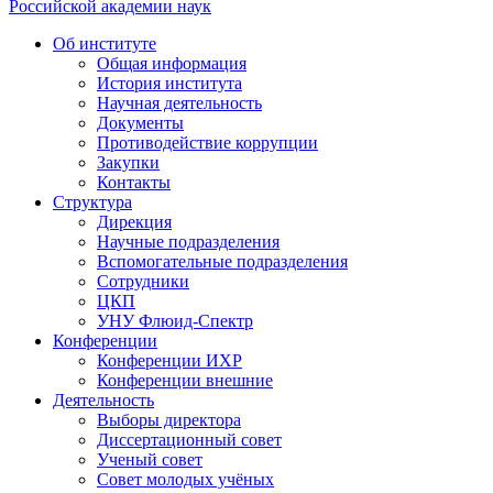
Российской академии наук
Об институте
Общая информация
История института
Научная деятельность
Документы
Противодействие коррупции
Закупки
Контакты
Структура
Дирекция
Научные подразделения
Вспомогательные подразделения
Сотрудники
ЦКП
УНУ Флюид-Спектр
Конференции
Конференции ИХР
Конференции внешние
Деятельность
Выборы директора
Диссертационный совет
Ученый совет
Совет молодых учёных