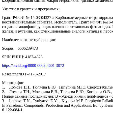
координационная химия, макрогетероциклы, физико-химически
Участие в грантах и программах:
Грант РФФИ № 15-03-04327-а Карбидодимерные тетрапиррольны
восстановительные свойства. Исполнитель. Грант РФФИ №16-0
создания модифицирующих пленок на титановых фотоанодах. 
железа и рутения, как функциональные аналоги каталаз и пе
Наиболее важные публикации:
Scopus 6506239473
SPIN РИНЦ: 4182-4323
https://orcid.org/0000-0002-4601-3072
ResearcherID F-4178-2017
Монографии
1. Ломова Т.Н., Тюляева Е.Ю., Типугина М.Ю. Сверхстабильные
2. Ломова Т.Н., Моторина Е.В., Тюляева Е.Ю., Косарева О.В.
Новые данные последних лет. В «Успехи химии порфиринов» СПбГ
3. Lomova T.N., Tyulyaeva E.Yu., Klyueva M.E. Porphyrin Palladium
In Palladium: Compounds, Production and Applications. Ed. by Ken
61122-084-1.