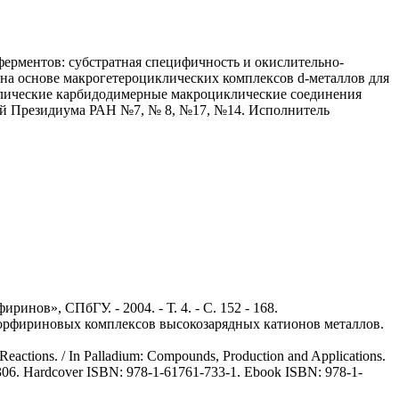
ерментов: субстратная специфичность и окислительно-
а основе макрогетероциклических комплексов d-металлов для
ллические карбидодимерные макроциклические соединения
ний Президиума РАН №7, № 8, №17, №14. Исполнитель
ов», СПбГУ. - 2004. - Т. 4. - C. 152 - 168.
 порфириновых комплексов высокозарядных катионов металлов.
eactions. / In Palladium: Compounds, Production and Applications.
5-306. Hardcover ISBN: 978-1-61761-733-1. Ebook ISBN: 978-1-