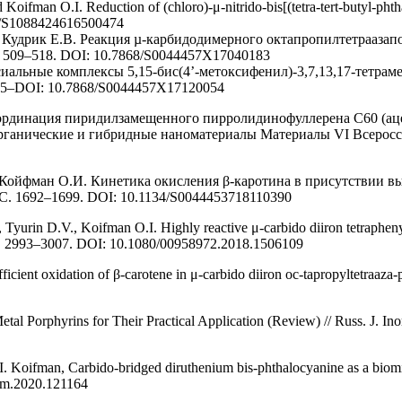
Koifman O.I. Reduction of (chloro)-μ-nitrido-bis[(tetra-tert-butyl-pht
1142/S1088424616500474
., Кудрик Е.В. Реакция µ-карбидодимерного октапропилтетраазап
 С. 509–518. DOI: 10.7868/S0044457X17040183
иальные комплексы 5,15-бис(4’-метоксифенил)-3,7,13,17-тетраме
1585–DOI: 10.7868/S0044457X17120054
Координация пиридилзамещенного пирролидинофуллерена С60 (ацета
Органические и гибридные наноматериалы Материалы VI Всеросс
., Койфман О.И. Кинетика окисления β-каротина в присутствии
- С. 1692–1699. DOI: 10.1134/S0044453718110390
yurin D.V., Koifman O.I. Highly reactive μ-carbido diiron tetraphenyl
. - P. 2993–3007. DOI: 10.1080/00958972.2018.1506109
icient oxidation of β-carotene in μ-carbido diiron oc-tapropyltetraaz
l Porphyrins for Their Practical Application (Review) // Russ. J. Ino
. Koifman, Carbido-bridged diruthenium bis-phthalocyanine as a biomime
hem.2020.121164