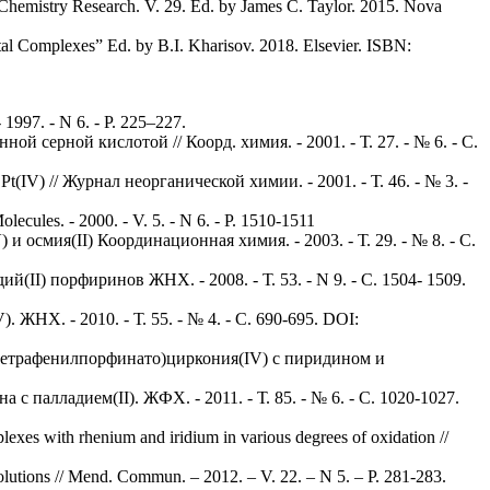
Chemistry Research. V. 29. Ed. by James C. Taylor. 2015. Nova
al Complexes” Ed. by B.I. Kharisov. 2018. Elsevier. ISBN:
1997. - N 6. - P. 225–227.
й серной кислотой // Коорд. химия. - 2001. - Т. 27. - № 6. - С.
IV) // Журнал неорганической химии. - 2001. - Т. 46. - № 3. -
cules. - 2000. - V. 5. - N 6. - P. 1510-1511
смия(II) Координационная химия. - 2003. - Т. 29. - № 8. - С.
II) порфиринов ЖНХ. - 2008. - Т. 53. - N 9. - С. 1504- 1509.
ЖНХ. - 2010. - Т. 55. - № 4. - С. 690-695. DOI:
-тетрафенилпорфинато)циркония(IV) с пиридином и
палладием(II). ЖФХ. - 2011. - Т. 85. - № 6. - С. 1020-1027.
es with rhenium and iridium in various degrees of oxidation //
lutions // Mend. Commun. – 2012. – V. 22. – N 5. – P. 281-283.