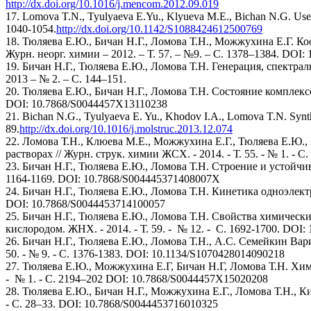
http://dx.doi.org/10.1016/j.mencom.2012.09.019
17. Lomova T.N., Tyulyaeva E.Yu., Klyueva M.E., Bichan N.G. Use of 
1040-1054.
http://dx.doi.org/10.1142/S1088424612500769
18. Тюляева Е.Ю., Бичан Н.Г., Ломова Т.Н., Можжухина Е.Г. К
Журн. неорг. химии – 2012. – Т. 57. – №9. – С. 1378–1384. DOI
19. Бичан Н.Г., Тюляева Е.Ю., Ломова Т.Н. Генерация, спектра
2013 – № 2. – С. 144–151.
20. Тюляева Е.Ю., Бичан Н.Г., Ломова Т.Н. Состояние комплекс
DOI: 10.7868/S0044457X13110238
21. Bichan N.G., Tyulyaeva E. Yu., Khodov I.A., Lomova T.N. Synthesi
89.
http://dx.doi.org/10.1016/j.molstruc.2013.12.074
22. Ломова Т.Н., Клюева М.Е., Можжухина Е.Г., Тюляева Е.Ю.,
растворах // Журн. струк. химии ЖСХ. - 2014. - Т. 55. - № 1. - 
23. Бичан Н.Г., Тюляева Е.Ю., Ломова Т.Н. Строение и устойчив
1164-1169. DOI: 10.7868/S004445371408007X
24. Бичан Н.Г., Тюляева Е.Ю., Ломова Т.Н. Кинетика одноэлект
DOI: 10.7868/S0044453714100057
25. Бичан Н.Г., Тюляева Е.Ю., Ломова Т.Н. Свойства химичес
кислородом. ЖНХ. - 2014. - Т. 59. - № 12. - С. 1692-1700. DOI
26. Бичан Н.Г., Тюляева Е.Ю., Ломова Т.Н., А.С. Семейкин В
50. - № 9. - С. 1376-1383. DOI: 10.1134/S1070428014090218
27. Тюляева Е.Ю., Можжухина Е.Г, Бичан Н.Г, Ломова Т.Н. Хим
- № 1. - С. 2194–202 DOI: 10.7868/S0044457X15020208
28. Тюляева Е.Ю., Бичан Н.Г., Можжухина Е.Г., Ломова Т.Н., Ки
- С. 28–33. DOI: 10.7868/S0044453716010325