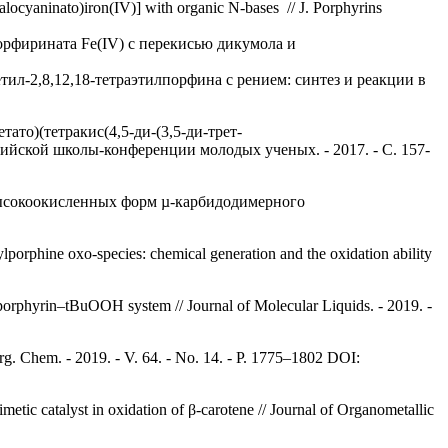
halocyaninato)iron(IV)] with organic N-bases // J. Porphyrins
орфирината Fe(IV) с перекисью дикумола и
тил-2,8,12,18-тетраэтилпорфина с рением: синтез и реакции в
то)(тетракис(4,5-ди-(3,5-ди-трет-
ийской школы-конференции молодых ученых. - 2017. - С. 157-
 высокоокисленных форм µ-карбидодимерного
porphine oxo-species: chemical generation and the oxidation ability
a-porphyrin–tBuOOH system // Journal of Molecular Liquids. - 2019. -
rg. Chem. - 2019. - V. 64. - No. 14. - P. 1775–1802 DOI:
tic catalyst in oxidation of β-carotene // Journal of Organometallic