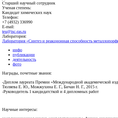
Старший научный сотрудник
Ученая степень:
Кандидат химических наук
Телефон:
+7 (4932) 336990
E-mail:
teu@isc-ras.ru
Лаборатория:
Лаборатория «Синтез и реакционная способность металлопорф
инфо
публикации
деятельность
фото
Награды, почетные звания:
-Диплом лауреата Премии «Международной академической изда
Тюляева Е. Ю., Можжухина Е. Г., Бичан Н. Г., 2015 г.
-Руководитель 1 кандидатсткой и 4 дипломных работ
Научные интересы: