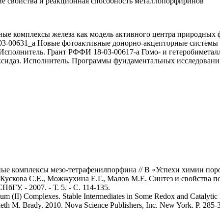
е свойства и реакционная способность металлопорфиринов
е комплексы железа как модель активного центра природных ф
3-00631_а Новые фотоактивные донорно-акцепторные системы н
Исполнитель. Грант РФФИ 18-03-00617-a Гомо- и гетеробимета
роксидаз. Исполнитель. Программы фундаментальных исследова
 комплексы мезо-тетрафенилпорфина // В «Успехи химии порфирин
, Кускова С.Е., Можжухина Е.Г., Малов М.Е. Синтез и свойства
У. - 2007. - Т. 5. - C. 114-135.
 (II) Complexes. Stable Intermediates in Some Redox and Catalytic R
neth M. Brady. 2010. Nova Science Publishers, Inc. New York. P. 28