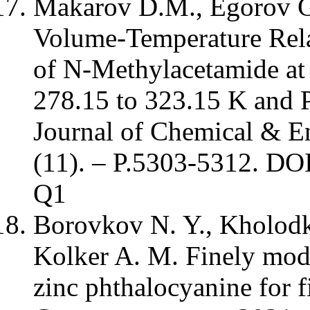
Makarov D.M., Egorov G.
Volume-Temperature Rela
of N-Methylacetamide at
278.15 to 323.15 K and P
Journal of Chemical & E
(11). – P.5303-5312. D
Q1
Borovkov N. Y., Kholodk
Kolker A. M. Finely modif
zinc phthalocyanine for f