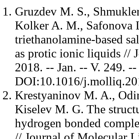
Gruzdev M. S., Shmukler
Kolker A. M., Safonova L
triethanolamine-based sal
as protic ionic liquids //
2018. -- Jan. -- V. 249. -
DOI:10.1016/j.molliq.
Krestyaninov M. A., Odin
Kiselev M. G. The struct
hydrogen bonded comple
// Journal of Molecular Li