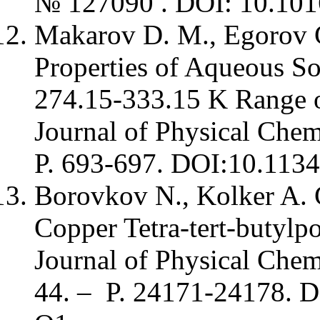
№ 127090 . DOI: 10.10
Makarov D. M., Egorov G
Properties of Aqueous So
274.15-333.15 K Range o
Journal of Physical Chem
P. 693-697. DOI:10.113
Borovkov N., Kolker A. C
Copper Tetra-tert-butylpo
Journal of Physical Che
44. – P. 24171-24178. 