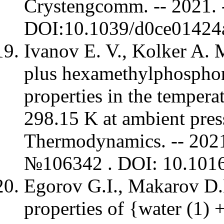
Crystengcomm. -- 2021. --
DOI:10.1039/d0ce0142
Ivanov E. V., Kolker A.
plus hexamethylphosphor
properties in the temper
298.15 K at ambient pres
Thermodynamics. -- 2021. 
№106342 . DOI: 10.101
Egorov G.I., Makarov D
properties of {water (1) 