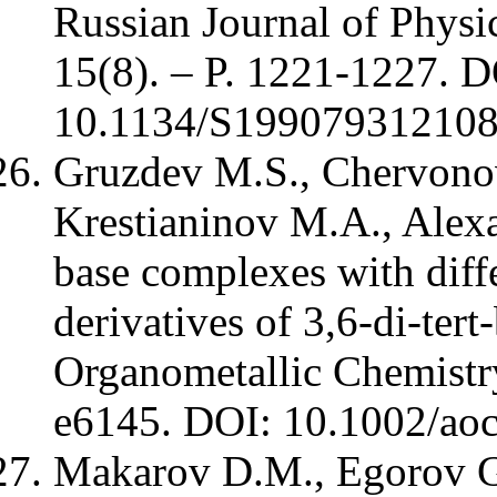
Russian Journal of Physi
15(8). – P. 1221-1227. D
10.1134/S199079312
Gruzdev M.S., Chervonov
Krestianinov M.A., Alexa
base complexes with diff
derivatives of 3,6-di-tert
Organometallic Chemistry.
e6145. DOI: 10.1002/a
Makarov D.M., Egorov G.