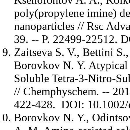
poly(propylene imine) de
nanoparticles // Rsc Advan
39. -- P. 22499-22512.
Zaitseva S. V., Bettini S.
Borovkov N. Y. Atypical
Soluble Tetra-3-Nitro-Su
// Chemphyschem. -- 2019.
422-428. DOI: 10.1002
Borovkov N. Y., Odintsov