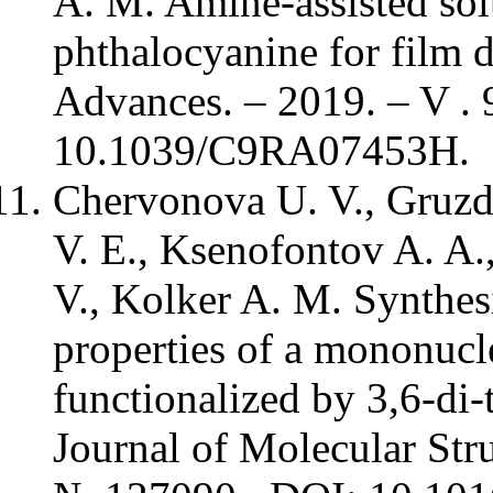
A. M. Amine-assisted solu
phthalocyanine for film 
Advances. – 2019. – V . 
10.1039/C9RA07453H
Chervonova U. V., Gruzd
V. E., Ksenofontov A. A.
V., Kolker A. M. Synthes
properties of a mononucl
functionalized by 3,6-di-t
Journal of Molecular Stru