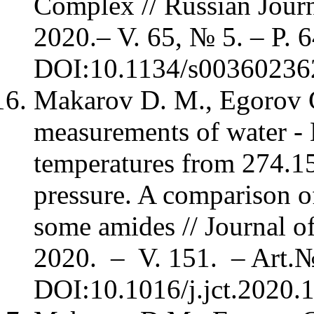
Complex // Russian Journ
2020.– V. 65, № 5. – P. 
DOI:10.1134/s003602
Makarov D. M., Egorov G
measurements of water -
temperatures from 274.1
pressure. A comparison of
some amides // Journal 
2020. – V. 151. – Art.
DOI:10.1016/j.jct.202