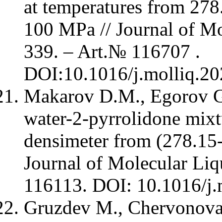
at temperatures from 278
100 MPa // Journal of Mo
339. – Art.№ 116707 .
DOI:10.1016/j.molliq
Makarov D.M., Egorov G.
water-2-pyrrolidone mixt
densimeter from (278.15
Journal of Molecular Liq
116113. DOI: 10.1016/
Gruzdev M., Chervonova 