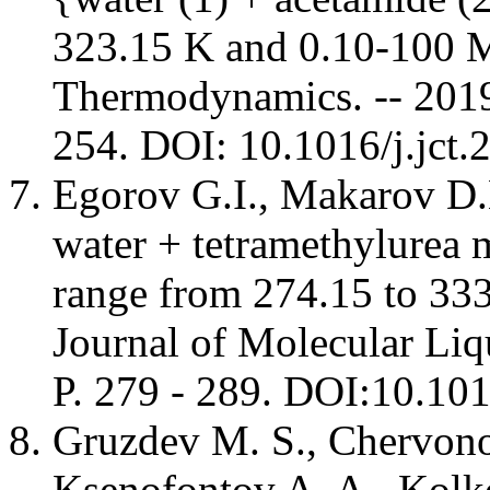
323.15 K and 0.10-100 M
Thermodynamics. -- 2019. 
254. DOI: 10.1016/j.jc
Egorov G.I., Makarov D.M
water + tetramethylurea 
range from 274.15 to 333
Journal of Molecular Liq
P. 279 - 289. DOI:10.1
Gruzdev M. S., Chervonov
Ksenofontov A. A., Kolke