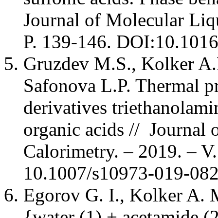
Journal of Molecular Liqui
P. 139-146. DOI:10.101
Gruzdev M.S., Kolker A.
Safonova L.P. Thermal pro
derivatives triethanolami
organic acids // Journal
Calorimetry. – 2019. – V
10.1007/s10973-019-0
Egorov G. I., Kolker A. 
{water (1) + acetamide (2