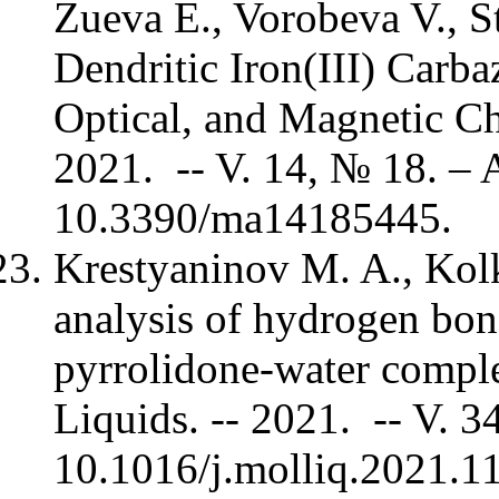
Zueva E., Vorobeva V., S
Dendritic Iron(III) Carba
Optical, and Magnetic Char
2021. -- V. 14, № 18. –
10.3390/ma14185445.
Krestyaninov M. A., Kol
analysis of hydrogen bon
pyrrolidone-water comple
Liquids. -- 2021. -- V. 
10.1016/j.molliq.2021