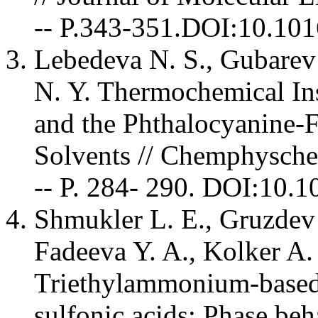
-- P.343-351.DOI:10.1
Lebedeva N. S., Gubarev
N. Y. Thermochemical Ins
and the Phthalocyanine-Fu
Solvents // Chemphyschem
-- P. 284- 290. DOI:10
Shmukler L. E., Gruzdev
Fadeeva Y. A., Kolker A.
Triethylammonium-based p
sulfonic acids: Phase beh