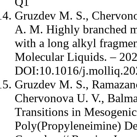
Q1
Gruzdev M. S., Chervono
A. M. Highly branched m
with a long alkyl fragmen
Molecular Liquids. – 202
DOI:10.1016/j.molliq.
Gruzdev M. S., Ramazano
Chervonova U. V., Balma
Transitions in Mesogenic
Poly(Propyleneimine) Den