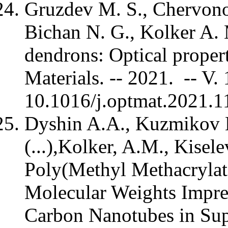
Gruzdev M. S., Chervono
Bichan N. G., Kolker A. 
dendrons: Optical propert
Materials. -- 2021. -- V
10.1016/j.optmat.2021
Dyshin A.A., Kuzmikov 
(...),Kolker, A.M., Kisel
Poly(Methyl Methacrylate
Molecular Weights Impre
Carbon Nanotubes in Supe