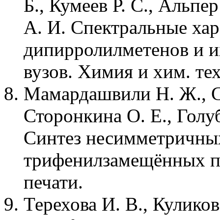
Б., Кумеев Р. С., Альпе
А. И. Спектральные ха
дипирролилметенов и их
вузов. Химия и хим. тех
Мамардашвили Н. Ж., Су
Сторонкина О. Е., Голуб
Синтез несимметричн
трифенилзамещённых по
печати.
Терехова И. В., Куликов 