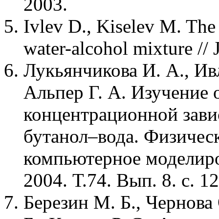
2003.
Ivlev D., Kiselev M. The
water-alcohol mixture // 
Лукьянчикова И. А., Ивл
Альпер Г. А. Изучение 
концентрационной завис
бутанол–вода. Физичес
компьютерное моделиро
2004. Т.74. Вып. 8. с. 1
Березин М. Б., Чернова 