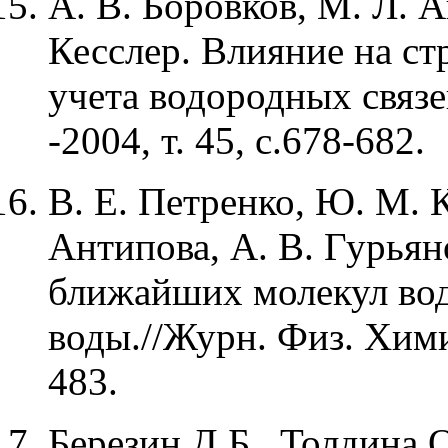
А. В. Боровков, М. Л. 
Кесслер. Влияние на с
учета водородных связ
-2004, т. 45, с.678-682.
В. Е. Петренко, Ю. М. К
Антипова, А. В. Гурья
ближайших молекул вод
воды.//Журн. Физ. Химии
483.
Березин Д.Б., Толдина 