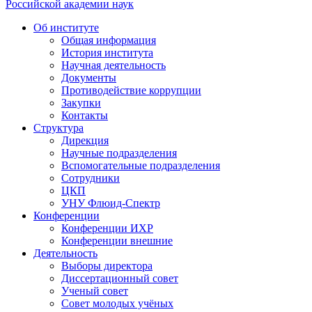
Российской академии наук
Об институте
Общая информация
История института
Научная деятельность
Документы
Противодействие коррупции
Закупки
Контакты
Структура
Дирекция
Научные подразделения
Вспомогательные подразделения
Сотрудники
ЦКП
УНУ Флюид-Спектр
Конференции
Конференции ИХР
Конференции внешние
Деятельность
Выборы директора
Диссертационный совет
Ученый совет
Совет молодых учёных