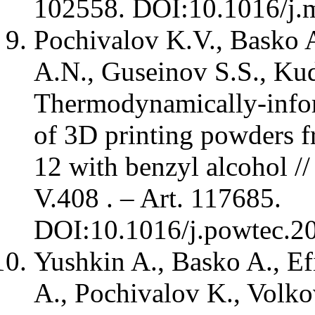
102558. DOI:10.1016/j
Pochivalov K.V., Basko A
A.N., Guseinov S.S., Ku
Thermodynamically-infor
of 3D printing powders f
12 with benzyl alcohol /
V.408 . – Art. 117685.
DOI:10.1016/j.powtec.2
Yushkin A., Basko A., Ef
A., Pochivalov K., Volko