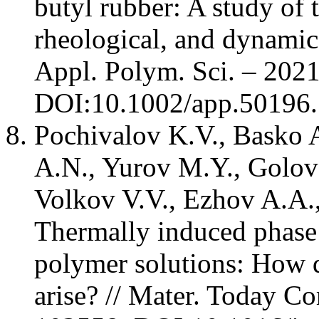
butyl rubber: A study of 
rheological, and dynamic 
Appl. Polym. Sci. – 2021.
DOI:10.1002/app.50196.
Pochivalov K.V., Basko A
A.N., Yurov M.Y., Golov
Volkov V.V., Ezhov A.A.
Thermally induced phase 
polymer solutions: How d
arise? // Mater. Today Co