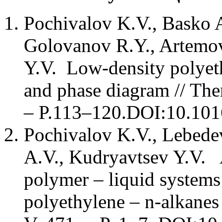
Pochivalov K.V., Basko A
Golovanov R.Y., Artemov
Y.V. Low-density polyet
and phase diagram // The
– P.113–120.DOI:10.1016
Pochivalov K.V., Lebedev
A.V., Kudryavtsev Y.V. A
polymer – liquid systems
polyethylene – n-alkanes 