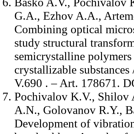
Basko A.V., Pochivalov K
G.A., Ezhov A.A., Artem
Combining optical micro
study structural transfor
semicrystalline polymer
crystallizable substances
V.690 . – Art. 178671. D
Pochivalov K.V., Shilov 
A.N., Golovanov R.Y., B
Development of vibratio