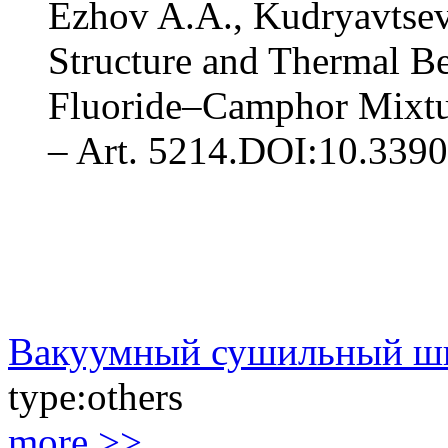
Ezhov A.A., Kudryavtsev
Structure and Thermal Be
Fluoride–Camphor Mixture
– Art. 5214.DOI:10.339
Вакуумный сушильный шк
type:
others
more >>