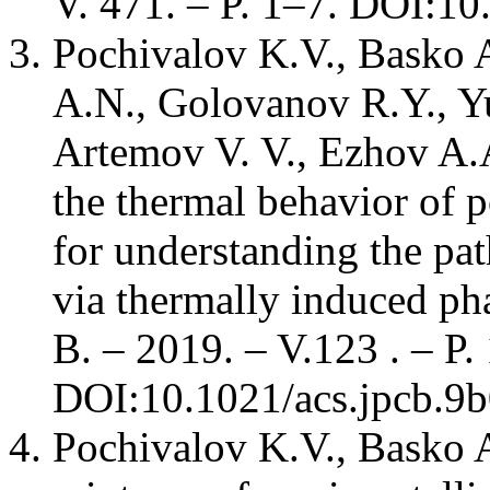
V. 471. – P. 1–7. DOI:1
Pochivalov K.V., Basko 
A.N., Golovanov R.Y., Y
Artemov V. V., Ezhov A.
the thermal behavior of
for understanding the p
via thermally induced pha
B. – 2019. – V.123 . – P
DOI:10.1021/acs.jpcb.9
Pochivalov K.V., Basko 