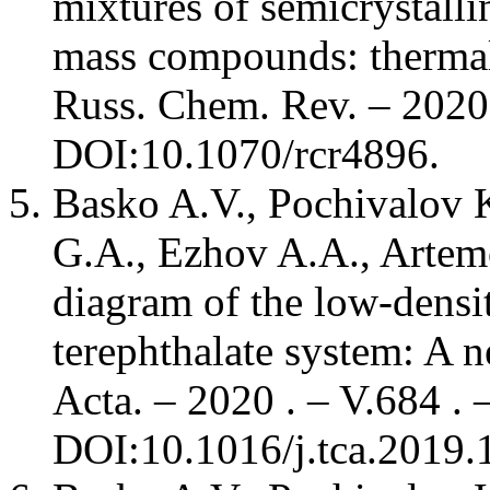
mixtures of semicrystall
mass compounds: thermal 
Russ. Chem. Rev. – 2020 
DOI:10.1070/rcr4896.
Basko A.V., Pochivalov 
G.A., Ezhov A.A., Artem
diagram of the low-densi
terephthalate system: A 
Acta. – 2020 . – V.684 . 
DOI:10.1016/j.tca.2019.