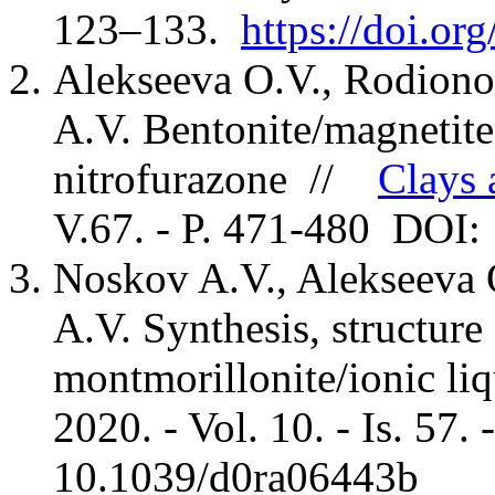
123–133.
https://doi.o
Alekseeva O.V., Rodiono
A.V. Bentonite/magnetite
nitrofurazone //
Clays 
V.67. - P. 471-480 DOI
Noskov A.V., Alekseeva 
A.V. Synthesis, structure
montmorillonite/ionic li
2020. - Vol. 10. - Is. 5
10.1039/d0ra06443b