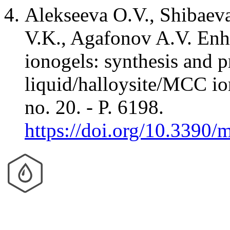
Alekseeva O.V., Shibaev
V.K., Agafonov A.V. Enha
ionogels: synthesis and pr
liquid/halloysite/MCC ion
no. 20. - P. 6198.
https://doi.org/10.3390