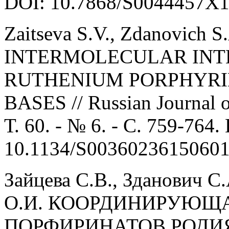
DOI: 10.7868/S0044457X1
Zaitseva S.V., Zdanovich S
INTERMOLECULAR INT
RUTHENIUM PORPHYRI
BASES // Russian Journal of
Т. 60. - № 6. - С. 759-764.
10.1134/S003602361506
Зайцева С.В., Зданович С
О.И. КООРДИНИРУЮЩ
ПОРФИРИНАТОВ РОДИЯ