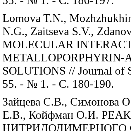
55. - № 1. - С. 186-197.
Lomova T.N., Mozhzhukhina
N.G., Zaitseva S.V., Zdano
MOLECULAR INTERACT
METALLOPORPHYRIN-AC
SOLUTIONS // Journal of St
55. - № 1. - С. 180-190.
Зайцева С.В., Симонова О.
Е.В., Койфман О.И. РЕА
НИТРИДОДИМЕРНОГО