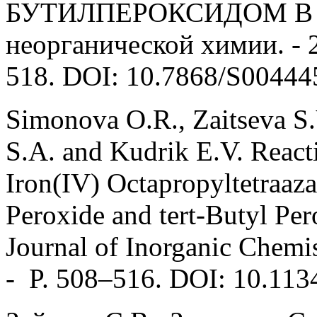
БУТИЛПЕРОКСИДОМ В Б
неорганической химии. - 20
518. DOI: 10.7868/S0044
Simonova O.R., Zaitseva S.
S.A. and Kudrik E.V. React
Iron(IV) Octapropyltetraaz
Peroxide and tert-Butyl Per
Journal of Inorganic Chemis
- P. 508–516. DOI: 10.11