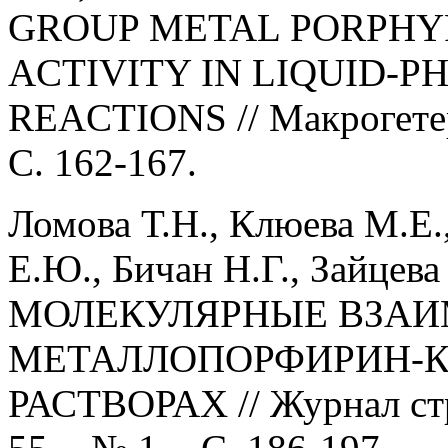
GROUP METAL PORPHYR
ACTIVITY IN LIQUID-
REACTIONS // Макрогетероц
С. 162-167.
Ломова Т.Н., Клюева М.Е.
Е.Ю., Бичан Н.Г., Зайцев
МОЛЕКУЛЯРНЫЕ ВЗАИ
МЕТАЛЛОПОРФИРИН-К
РАСТВОРАХ // Журнал стру