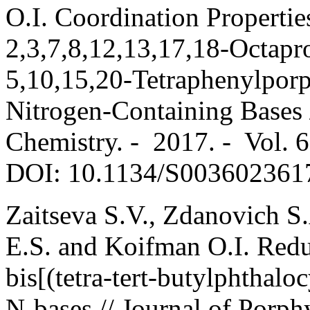
O.I. Coordination Propertie
2,3,7,8,12,13,17,18-Octapr
5,10,15,20-Tetraphenylporp
Nitrogen-Containing Bases /
Chemistry. - 2017. - Vol. 
DOI: 10.1134/S003602361
Zaitseva S.V., Zdanovich S.
E.S. and Koifman O.I. Reduc
bis[(tetra-tert-butylphthalo
N-bases // Journal of Porph