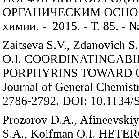
ОРГАНИЧЕСКИМ ОСНОВА
химии. - 2015. - Т. 85. - 
Zaitseva S.V., Zdanovich S
O.I. COORDINATINGABI
PORPHYRINS TOWARD OR
Journal of General Chemistry
2786-2792. DOI: 10.1134
Prozorov D.A., Afineevskiy
S.A., Koifman O.I. HE