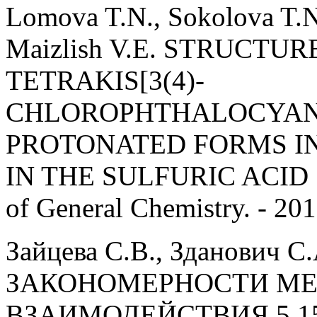
Lomova T.N., Sokolova T.N.
Maizlish V.E. STRUCTU
TETRAKIS[3(4)-
CHLOROPHTHALOCYANI
PROTONATED FORMS IN
IN THE SULFURIC ACID S
of General Chemistry. - 201
Зайцева С.В., Зданович С
ЗАКОНОМЕРНОСТИ М
ВЗАИМОДЕЙСТВИЯ 5,15-