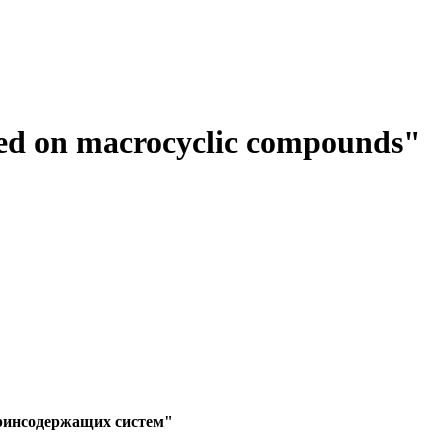
ed on macrocyclic compounds"
ринсодержащих систем"