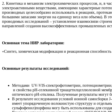
2. Кинетика и механизм электрохимических процессов, и, в 
электроактивными веществами, имеющими характерные потенци
производных целесообразно использовать в реакциях, протека
большими запасами энергии на единицу веса или объема). В эт
проводимых исследований – установление взаимосвязи строен
направлений создания высокоэффективных промышленных ист
Основная тема НИР лаборатории:
«Синтез, химическая модификация и реакционная способность
Основные результаты исследований:
Методами UV-VIS-спектрофотометрии, потенциометрии,
и свойства рН-селекивной триацетилцеллюлозной мембра
оптического рН-отклика. Полученные результаты могут б
В результате исследования условий ионной самосборки J
имеет упорядоченную волокнистую структуру и отдельные 
сульфофенил)порфина могу быть использованы для созд