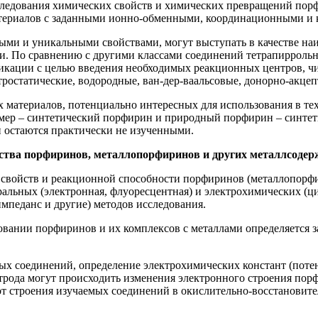
сследования химических свойств и химических превращений по
атериалов с заданными ионно-обменными, координационными и 
и и уникальными свойствами, могут выступать в качестве наи
и. По сравнению с другими классами соединений тетрапирроль
икации с целью введения необходимых реакционных центров, чи
ростатические, водородные, ван-дер-ваальсовые, донорно-акцепт
атериалов, потенциально интересных для использования в тех
р – синтетический порфирин и природный порфирин – синтети
 остаются практически не изученными.
йства порфиринов, металлопорфиринов и других металлсоде
 свойств и реакционной способности порфиринов (металлопорф
ральных (электронная, флуоресцентная) и электрохимических (ц
мпеданс и другие) методов исследования.
вании порфиринов и их комплексов с металлами определяется з
ых соединений, определение электрохимических констант (поте
трода могут происходить изменения электронного строения пор
и от строения изучаемых соединений в окислительно-восстанови