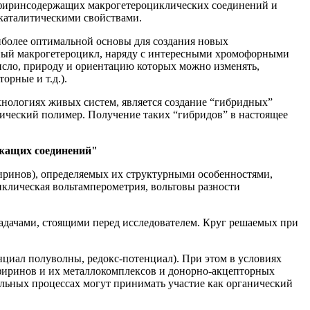
рфиринсодержащих макрогетероциклических соединений и
каталитическими свойствами.
более оптимальной основы для создания новых
ный макрогетероцикл, наряду с интересными хромофорными
сло, природу и ориентацию которых можно изменять,
орные и т.д.).
нологиях живых систем, является создание “гибридных”
ческий полимер. Получение таких “гибридов” в настоящее
ржащих соединений"
иринов), определяемых их структурными особенностями,
иклическая вольтамперометрия, вольтовы разности
адачами, стоящими перед исследователем. Круг решаемых при
нциал полуволны, редокс-потенциал). При этом в условиях
фиринов и их металлокомплексов и донорно-акцепторных
тельных процессах могут принимать участие как органический