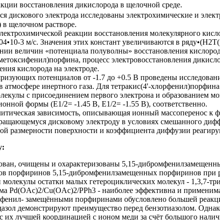
ции восстановления дикислорода в щелочной среде.
 дискового электрода исследованы электрохимические и электр
) в щелочном растворе.
лектрохимической реакции восстановления молекулярного кислор
504•10-3 м/с. Значения этих констант увеличиваются в ряду•(Н2
ении величин «потенциала полуволны» восстановления кислород
метоксифенил)порфина, процесс электровосстановления дикисло
ения кислорода на электроде.
ризующих потенциалов от -1.7 до +0.5 В проведены исследован
 атмосфере инертного газа. Для тетракис(4'-хлорфенил)порфина
екулы с присоединением первого электрона и образованием моно
нной формы (E1/2= -1.45 В, E1/2= -1.55 В), соответственно.
литическая зависимость, описывающая ионный массоперенос к ф
ращающемуся дисковому электроду в условиях смешанного дифф
ной размерности поверхности и коэффициента диффузии реагир
у:
ован, очищены и охарактеризованы 5,15-дибромфенилзамещенн
ов порфиринов 5,15-дибромфенилзамещенных порфиринов при р
лекулы остатки малых гетероциклических молекул - 1,3,7-триме
ема Pd(OAc)2/Cu(OAc)2/PPh3 - наиболее эффективна и применим
мфенил- замещёнными порфиринами обусловлено большей реакци
азол демонстрируют преимущество перед бензотиазолом. Однако
с их лучшей координацией с ионом меди за счёт большого наличи