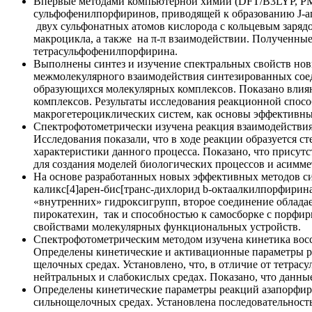
Впервые методами компьютерной химии (DFT/B3LYP, PM3
сульфофенилпорфиринов, приводящей к образованию J-агр
двух сульфонатных атомов кислорода с кольцевым заряд
макроцикла, а также на π-π взаимодействии. Полученны
тетрасульфофенилпорфирина.
Выполнены синтез и изучение спектральных свойств новых
межмолекулярного взаимодействия синтезированных сое
образующихся молекулярных комплексов. Показано влия
комплексов. Результаты исследования реакционной спос
макрогетероциклических систем, как основы эффективны
Спектрофотометрически изучена реакция взаимодействия 
Исследования показали, что в ходе реакции образуется
характеристики данного процесса. Показано, что присут
для создания моделей биологических процессов и асимм
На основе разработанных новых эффективных методов с
каликс[4]арен-бис[транс-дихлорид b-октаалкилпорфиринат
«внутренних» гидроксигрупп, второе соединение облада
пирокатехин, так и способностью к самосборке с порфир
свойствами молекулярных функциональных устройств.
Спектрофотометрическим методом изучена кинетика восс
Определены кинетические и активационные параметры ре
щелочных средах. Установлено, что, в отличие от тетра
нейтральных и слабокислых средах. Показано, что данн
Определены кинетические параметры реакций азапорфирин
сильнощелочных средах. Установлена последовательность