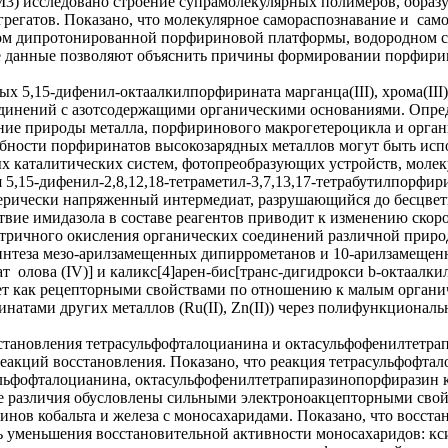
) исследовано строение супрамолекулярных полимеров, образу
егатов. Показано, что молекулярное самораспознавание и само
ом дипротонированной порфириновой платформы, водородном св
е данные позволяют объяснить причины формировании порфирино
 5,15-дифенил-октаалкилпорфирината марганца(III), хрома(III)
динений с азотсодержащими органическими основаниями. Опред
ние природы металла, порфиринового макрогетероцикла и орган
обности порфиринатов высокозарядных металлов могут быть ис
х каталитических систем, фотопреобразующих устройств, молек
5,15-дифенил-2,8,12,18-тетраметил-3,7,13,17-тетрабутилпорфири
 стерически напряженный интермедиат, разрушающийся до бесцве
ствие имидазола в составе реагентов приводит к изменению скор
етричного окисления органических соединений различной приро
интеза мезо-арилзамещенных дипиррометанов и 10-арилзамещен
 олова (IV)] и каликс[4]арен-бис[транс-дигидрокси b-октаалкил
ет как рецепторными свойствами по отношению к малым органич
инатами других металлов (Ru(II), Zn(II)) через полифункцион
тановления тетрасульфофталоцианина и октасульфофенилтетрап
акций восстановления. Показано, что реакция тетрасульфофтало
сульфофталоцианина, октасульфофенилтетрапиразинопорфиразин к
ые различия обусловлены сильными электроноакцепторными сво
ов кобальта и железа с моносахаридами. Показано, что восста
 уменьшения восстановительной активности моносахаридов: ксил