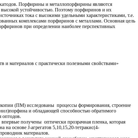
х катодов. Порфирины и металлопорфирины являются
 высокой устойчивостью. Поэтому порфиринов и их
сточниках тока с высокими удельными характеристиками, т.е.
ированных комплексами порфиринов с металлами. Основная цель
порфиринов при определении наиболее перспективных
тв и материалов с практически полезными свойствами»
скопии (ПМ) исследованы процессы формирования, строение
фенил)порфина и обладающей способностью обратимого
я оптодов.
и впервые получены оптически прозрачная пленка, которая
 на основе J-агрегатов 5,10,15,20-тетракис(4-
упроводник материалов.