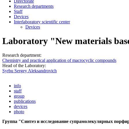
Directorate
Research departments
Staff
Devices
Interlaboratory scientific center
Devices
Laboratory "New materials bas
Research department:
Chemistry and practical application of macrocyclic compounds
Head of the Laboratory:
Syrbu Sergey Aleksandrovich
info
staff
group
publications
devices
photo
Группа "Синтез и исследование супрамолекулярных порфи