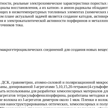
частности, реальные электрохимические характеристики пористы
алы восстановления, а их катион- и анион-радикалы обладают
ющих в низкотемпературных топливных элементах (химических и
ом плане актуальной задачей является создание катодов, актив
ия и электрокаталитической активности порфиринов и металло
очников тока.
 макрогетероциклических соединений для создания новых вещес
 ДСК, гравиметрии, атомно-силовой и поляризационной микро
ны, допированной J-агрегатами 5,10,15,20-тетракис(4-сульфо
ыть использованы для разработки хемосенсорных материалов дл
-агрегатов тетрасульфофенилпорфирина, разработаны методики 
волокна из J-агрегатов диметром около 1 мкм. Пленки и волокна
ания наноструктурированных оптических, хемосенсорных и пол