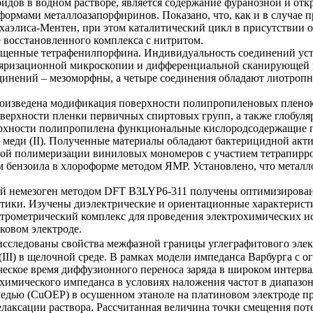
дов в водном растворе, является содержание фуранозной и от
ормами металлоазапорфиринов. Показано, что, как и в случае п
хаэлиса-Ментен, при этом каталитический цикл в присутствии 
е восстановленного комплекса с нитритом.
мещенные тетрафенилпорфина. Индивидуальность соединений ус
оляризационной микроскопии и дифференциальной сканирующей 
единений – мезоморфны, а четыре соединения обладают лиотроп
оизведена модификация поверхности полипропиленовых пленок 
верхности пленки первичных спиртовых групп, а также глобул
верхности полипропилена функциональные кислородсодержащие 
 и меди (II). Полученные материалы обладают бактерицидной а
ой полимеризации виниловых мономеров с участием тетрапирр
 бензоила в хлороформе методом ЯМР. Установлено, что металл
й немезоген методом DFT B3LYP6-311 получены оптимизирован
истики. Изучены диэлектрические и ориентационные характери
трометрический комплекс для проведения электрохимических и
ковом электроде.
сследованы свойства межфазной границы углеграфитового элек
(III) в щелочной среде. В рамках модели импеданса Варбурга с
ческое время диффузионного переноса заряда в широком интерв
ического импеданса в условиях наложения частот в диапазоне 10
медью (CuOEP) в осушенном этаноле на платиновом электроде п
лаксации раствора. Рассчитанная величина точки смещения поте