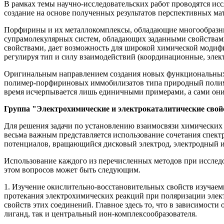
В рамках темы научно-исследовательских работ проводятся и
создание на основе полученных результатов перспективных м
Порфирины и их металлокомплексы, обладающие многообразным
супрамолекулярных систем, обладающих заданными свойствам
свойствами, дает возможность для широкой химической модиф
регулируя тип и силу взаимодействий (координационные, элект
Оригинальным направлением создания новых функциональных м
полимер-порфириновых иммобилизатов типа природный полиме
время исчерпывается лишь единичными примерами, а сами они
Группа "Электрохимические и электрокаталитические сво
Для решения задачи по установлению взаимосвязи химических
весьма важным представляется использование сочетания спект
потенциалов, вращающийся дисковый электрод, электродный и
Использование каждого из перечисленных методов при исследо
этом вопросов может быть следующим.
1. Изучение окислительно-восстановительных свойств изучаем
протекания электрохимических реакций при поляризации элек
свойств этих соединений. Главное здесь то, что в зависимост
лиганд, так и центральный ион-комплексообразователя.