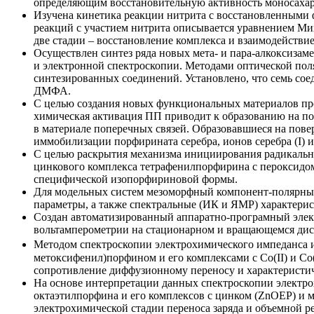
определяющим восстановительную активность моносахари
Изучена кинетика реакции нитрита с восстановленными ф
реакций с участием нитрита описывается уравнением Ми
две стадии – восстановление комплекса и взаимодействи
Осуществлен синтез ряда новых мета- и пара-алкоксиза
и электронной спектроскопии. Методами оптической п
синтезированных соединений. Установлено, что семь со
ДМФА.
С целью создания новых функциональных материалов пр
химическая активация ПП приводит к образованию на по
в материале поперечных связей. Образовавшиеся на по
иммобилизации порфирината серебра, ионов серебра (I)
С целью раскрытия механизма инициирования радикальн
цинкового комплекса тетрафенилпорфирина с пероксидом
специфической изопорфириновой формы.
Для модельных систем мезоморфный компонент-полярны
параметры, а также спектральные (ИК и ЯМР) характер
Создан автоматизированный аппаратно-програмный элек
вольтамперометрии на стационарном и вращающемся дис
Методом спектроскопии электрохимического импеданса и
метоксифенил)порфином и его комплексами с Co(II) и Co
сопротивление диффузионному переносу и характеристи
На основе интерпретации данных спектроскопии электрохим
октаэтилпорфина и его комплексов с цинком (ZnOEP) и 
электрохимической стадии переноса заряда и объемной ре