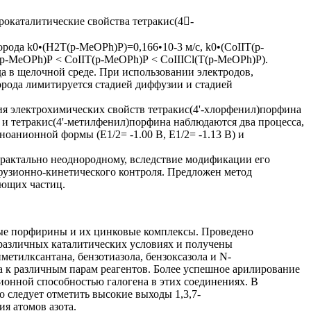
окаталитические свойства тетракис(4-
ода k0•(Н2Т(р-МеОРh)Р)=0,166•10-3 м/с, k0•(СоIIТ(р-
Т(р-МеОРh)Р < СоIIТ(р-МеОРh)Р < CoIIIСl(Т(р-МеОРh)Р).
а в щелочной среде. При использовании электродов,
рода лимитируется стадией диффузии и стадией
ия электрохимических свойств тетракис(4'-хлорфенил)порфина
 и тетракис(4'-метилфенил)порфина наблюдаются два процесса,
анионной формы (E1/2= -1.00 В, E1/2= -1.13 В) и
рактально неоднородному, вследствие модификации его
узионно-кинетического контроля. Предложен метод
ующих частиц.
ые порфирины и их цинковые комплексы. Проведено
азличных каталитических условиях и получены
тилксантана, бензотиазола, бензоксазола и N-
а к различным парам реагентов. Более успешное арилирование
онной способностью галогена в этих соединениях. В
 следует отметить высокие выходы 1,3,7-
я атомов азота.