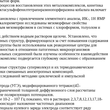
крытой форм.
роцессов восстановления этих металлокомплексов, кинетика
октасульфофенилтетрапиразинопорфиразина кобальта включает
тановлена с привлечением элементного анализа, ИК-, 1Н ЯМР
калориметрии исследованы мезоморфные свойства
ным мезоморфизмом в системах с хлороформом, толуолом и
действием водным раствором щелочи. Установлено, что
ярных структур, формирующихся за счет повышения содержания
группы были использованы как реакционные центры для
ктивностью в отношении патогенных микроорганизмов
ольных соединений были изучены особенности взаимодействия
окомплекс подвергается глубокому окислению с образованием
ные структуры супермолекул и их термодинамические
стики смешанных анизотропных композиций.
сследований методами циклической и импульсной
трода (УГЭ), модифицированного тетракис(4-
 ограниченной толщиной диффузионного слоя рассчитаны
але поляризующих потенциалов.
-2 – 107 Гц показано, что в растворах 2,3,7,8,12,13,17,18-
роисходит наложение частотных диапазонов
нциала нулевого заряда электрода соответствует ряду