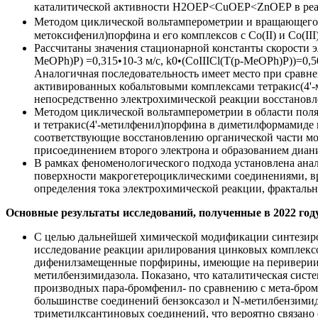
каталитической активности Н2ОЕР<CuОЕР<ZnОЕР в реак
Методом циклической вольтамперометрии и вращающегося
метоксифенил)порфина и его комплексов с Со(II) и Со(III
Рассчитаны значения стационарной константы скорости э
МеОРh)Р) =0,315•10-3 м/с, k0•(CoIIIСl(Т(р-МеОРh)Р))=0,
Аналогичная последовательность имеет место при сравн
активированных кобальтовыми комплексами тетракис(4'-
непосредственно электрохимической реакции восстановл
Методом циклической вольтамперометрии в области поля
и тетракис(4'-метилфенил)порфина в диметилформамиде в
соответствующие восстановлению органической части мол
присоединением второго электрона и образованием дианио
В рамках феноменологического подхода установлена ана
поверхности макрогетероциклическими соединениями, в
определения тока электрохимической реакции, фракталь
Основные результаты исследований, полученные в 2022 год
С целью дальнейшей химической модификации синтезир
исследование реакции арилирования цинковых комплекс
дифенилзамещенные порфирины, имеющие на периверии мо
метилбензимидазола. Показано, что каталитическая сист
производных пара-бромфенил- по сравнению с мета-бро
большинстве соединений бензоксазол и N-метилбензимид
триметилксантиновых соединений, что вероятно связано 