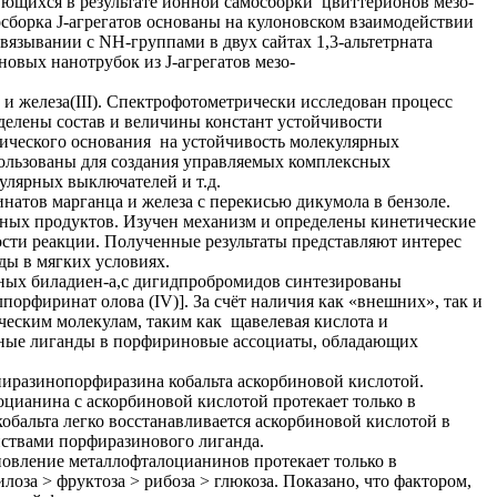
ющихся в результате ионной самосборки цвиттерионов мезо-
сборка J-агрегатов основаны на кулоновском взаимодействии
язывании с NH-группами в двух сайтах 1,3-альтетрната
вых нанотрубок из J-агрегатов мезо-
 и железа(III). Спектрофотометрически исследован процесс
елены состав и величины констант устойчивости
ического основания на устойчивость молекулярных
пользованы для создания управляемых комплексных
улярных выключателей и т.д.
натов марганца и железа с перекисью дикумола в бензоле.
тных продуктов. Изучен механизм и определены кинетические
ости реакции. Полученные результаты представляют интерес
ды в мягких условиях.
ных биладиен-а,с дигидпробромидов синтезированы
порфиринат олова (IV)]. За счёт наличия как «внешних», так и
еским молекулам, таким как щавелевая кислота и
альные лиганды в порфириновые ассоциаты, обладающих
иразинопорфиразина кобальта аскорбиновой кислотой.
цианина с аскорбиновой кислотой протекает только в
обальта легко восстанавливается аскорбиновой кислотой в
йствами порфиразинового лиганда.
новление металлофталоцианинов протекает только в
оза > фруктоза > рибоза > глюкоза. Показано, что фактором,